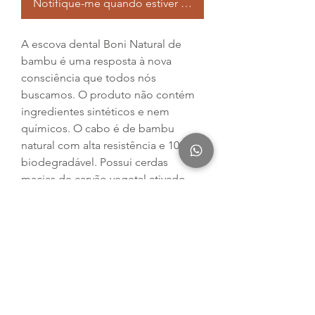
Notifique-me quando estiver disponível
A escova dental Boni Natural de
bambu é uma resposta à nova
consciência que todos nós
buscamos. O produto não contém
ingredientes sintéticos e nem
químicos. O cabo é de bambu
natural com alta resistência e 100%
biodegradável. Possui cerdas
macias de carvão vegetal ativado
que não deixam proliferar fungos e
bactérias. Produto vegano.
Características:
• Cabo natural de bambu de alta
resistência;